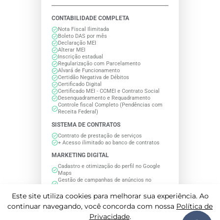
CONTABILIDADE COMPLETA
Nota Fiscal Ilimitada
Boleto DAS por mês
Declaração MEI
Alterar MEI
Inscrição estadual
Regularização com Parcelamento
Alvará de Funcionamento
Certidão Negativa de Débitos
Certificado Digital
Certificado MEI - CCMEI e Contrato Social
Desenquadramento e Requadramento
Controle fiscal Completo (Pendências com
Receita Federal)
SISTEMA DE CONTRATOS
Contrato de prestação de serviços
+ Acesso ilimitado ao banco de contratos
MARKETING DIGITAL
Cadastro e otimização do perfil no Google
Maps
Gestão de campanhas de anúncios no
Google Ads
Este site utiliza cookies para melhorar sua experiência. Ao
ADVOGADOS
continuar navegando, você concorda com nossa
Política de
Advogado - Representação em processos
Privacidade
.
simples