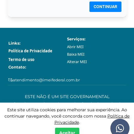
CONTINUAR
Serviços:
Links:
Abrir МЕI
Política de Privacidade
Baixa МЕI
Termo de uso
Alterar МЕI
Contato:
atendimento@imeifederal.com.br
ESTE NÃO É UM SITE GOVERNAMENTAL
O serviço prestado através neste site são privado e opcional.
Podem ser feitos gratuitamente sem o acompanhamento profissional
Este site utiliza cookies para melhorar sua experiência. Ao
deste site, através da plataforma governamental gov.br.
continuar navegando, você concorda com nossa
Política de
Privacidade
.
Aceitar