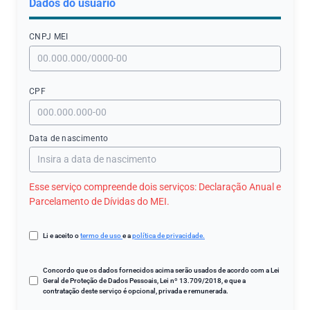
Dados do usuário
CNPJ МЕI
CPF
Data de nascimento
Esse serviço compreende dois serviços: Declaração Anual e
Parcelamento de Dívidas do ​М​Е​I.
Li e aceito o
termo de uso
e a
política de privacidade.
Concordo que os dados fornecidos acima serão usados de acordo com a Lei
Geral de Proteção de Dados Pessoais, Lei nº 13.709/2018, e que a
contratação deste serviço é opcional, privada e remunerada.