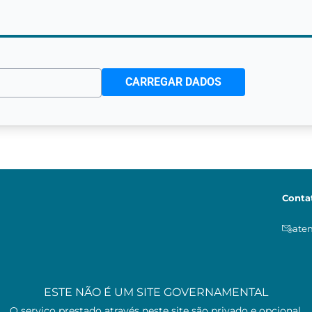
CARREGAR DADOS
Conta
ate
ESTE NÃO É UM SITE GOVERNAMENTAL
O serviço prestado através neste site são privado e opcional.