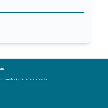
to:
ndimento@imeifederal.com.br