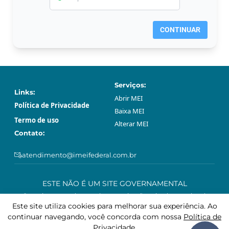
CONTINUAR
Serviços:
Links:
Abrir МЕI
Política de Privacidade
Baixa МЕI
Termo de uso
Alterar МЕI
Contato:
atendimento@imeifederal.com.br
ESTE NÃO É UM SITE GOVERNAMENTAL
O serviço prestado através neste site são privado e opcional.
Podem ser feitos gratuitamente sem o acompanhamento profissional
Este site utiliza cookies para melhorar sua experiência. Ao
deste site, através da plataforma governamental gov.br.
continuar navegando, você concorda com nossa
Política de
Privacidade
.