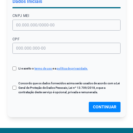
Dados Iniciais
CNPJ МЕI
CPF
Li e aceito o
termo de uso
e a
política de privacidade.
Concordo que os dados fornecidos acima serão usados de acordo com a Lei
Geral de Proteção de Dados Pessoais, Lei nº 13.709/2018, e que a
contratação deste serviço é opcional, privada e remunerada.
CONTINUAR