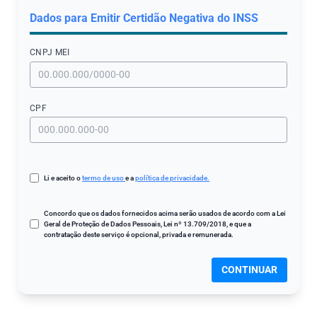
Dados para Emitir Certidão Negativa do INSS
CNPJ МЕI
CPF
Li e aceito o
termo de uso
e a
política de privacidade.
Concordo que os dados fornecidos acima serão usados de acordo com a Lei
Geral de Proteção de Dados Pessoais, Lei nº 13.709/2018, e que a
contratação deste serviço é opcional, privada e remunerada.
CONTINUAR