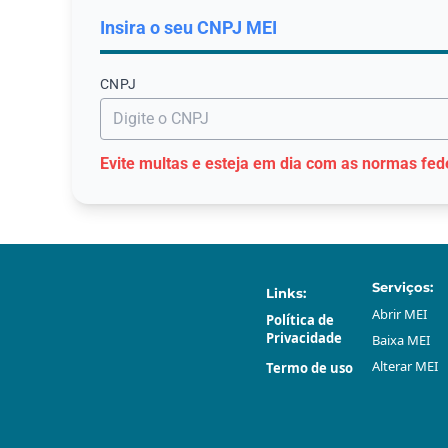
Insira o seu CNPJ МЕI
CNPJ
Evite multas e esteja em dia com as normas fed
Serviços:
Links:
Abrir МЕI
Política de
Privacidade
Baixa МЕI
Alterar МЕI
Termo de uso