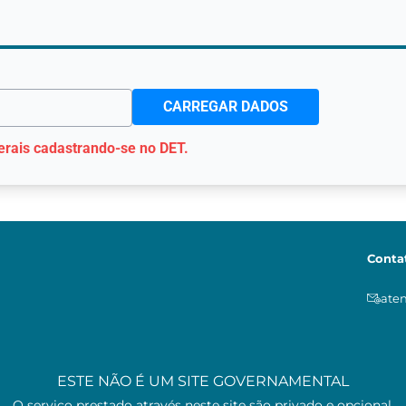
CARREGAR DADOS
erais cadastrando-se no DET.
Conta
ate
ESTE NÃO É UM SITE GOVERNAMENTAL
O serviço prestado através neste site são privado e opcional.