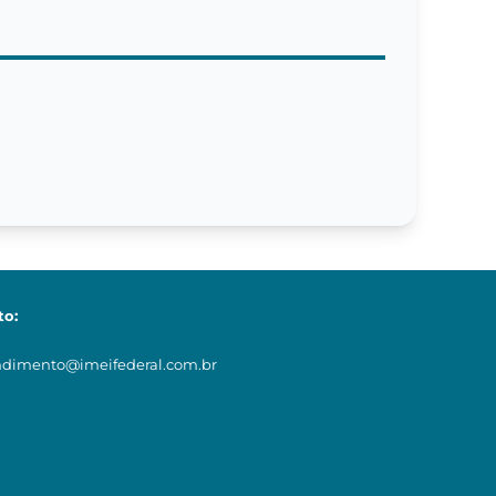
to:
ndimento@imeifederal.com.br