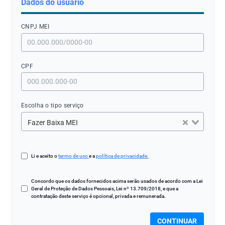
Dados do usuário
CNPJ МЕI
CPF
Escolha o tipo serviço
Fazer Baixa MEI
Li e aceito o
termo de uso
e a
política de privacidade.
Concordo que os dados fornecidos acima serão usados de acordo com a Lei
Geral de Proteção de Dados Pessoais, Lei nº 13.709/2018, e que a
contratação deste serviço é opcional, privada e remunerada.
CONTINUAR