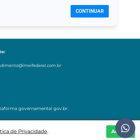
CONTINUAR
to:
ndimento@imeifederal.com.br
ataforma governamental gov.br.
ítica de Privacidade
.
Aceitar