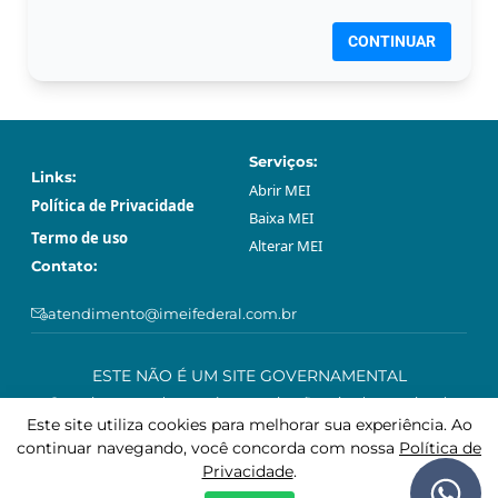
CONTINUAR
Serviços:
Links:
Abrir МЕI
Política de Privacidade
Baixa МЕI
Termo de uso
Alterar МЕI
Contato:
atendimento@imeifederal.com.br
ESTE NÃO É UM SITE GOVERNAMENTAL
O serviço prestado através neste site são privado e opcional.
Podem ser feitos gratuitamente sem o acompanhamento profissional
Este site utiliza cookies para melhorar sua experiência. Ao
deste site, através da plataforma governamental gov.br.
continuar navegando, você concorda com nossa
Política de
Privacidade
.