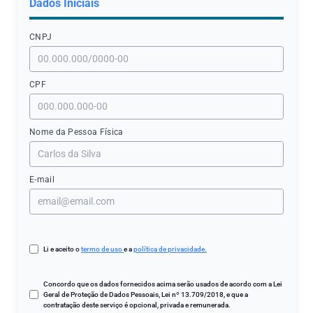
Dados Iniciais
CNPJ
CPF
Nome da Pessoa Física
E-mail
Li e aceito o
termo de uso
e a
política de privacidade.
Concordo que os dados fornecidos acima serão usados de acordo com a Lei
Geral de Proteção de Dados Pessoais, Lei nº 13.709/2018, e que a
contratação deste serviço é opcional, privada e remunerada.