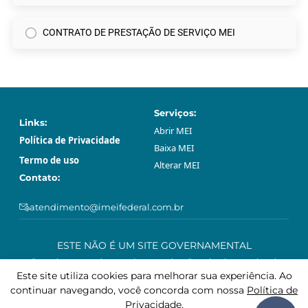
CONTRATO DE PRESTAÇÃO DE SERVIÇO MEI
Serviços:
Links:
Abrir МЕI
Política de Privacidade
Baixa МЕI
Termo de uso
Alterar МЕI
Contato:
atendimento@imeifederal.com.br
ESTE NÃO É UM SITE GOVERNAMENTAL
O serviço prestado através neste site são privado e opcional.
Podem ser feitos gratuitamente sem o acompanhamento profissional
Este site utiliza cookies para melhorar sua experiência. Ao
deste site, através da plataforma governamental gov.br.
continuar navegando, você concorda com nossa
Política de
Privacidade
.