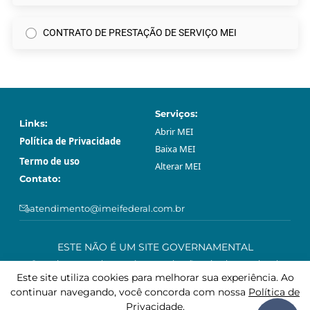
CONTRATO DE PRESTAÇÃO DE SERVIÇO MEI
Serviços:
Links:
Abrir МЕI
Política de Privacidade
Baixa МЕI
Termo de uso
Alterar МЕI
Contato:
atendimento@imeifederal.com.br
ESTE NÃO É UM SITE GOVERNAMENTAL
O serviço prestado através neste site são privado e opcional.
Podem ser feitos gratuitamente sem o acompanhamento profissional
Este site utiliza cookies para melhorar sua experiência. Ao
deste site, através da plataforma governamental gov.br.
continuar navegando, você concorda com nossa
Política de
Privacidade
.