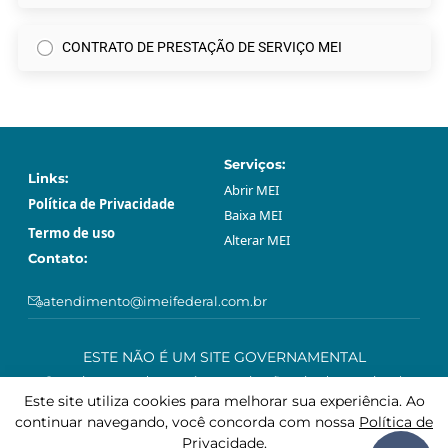
CONTRATO DE PRESTAÇÃO DE SERVIÇO MEI
Serviços:
Links:
Abrir МЕI
Política de Privacidade
Baixa МЕI
Termo de uso
Alterar МЕI
Contato:
atendimento@imeifederal.com.br
ESTE NÃO É UM SITE GOVERNAMENTAL
O serviço prestado através neste site são privado e opcional.
Podem ser feitos gratuitamente sem o acompanhamento profissional
Este site utiliza cookies para melhorar sua experiência. Ao
deste site, através da plataforma governamental gov.br.
continuar navegando, você concorda com nossa
Política de
Privacidade
.