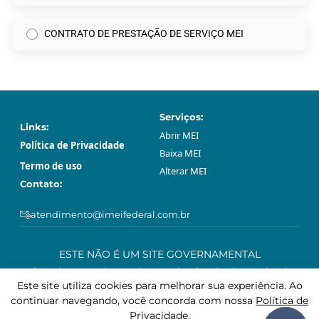
CONTRATO DE PRESTAÇÃO DE SERVIÇO MEI
Serviços:
Links:
Abrir МЕI
Política de Privacidade
Baixa МЕI
Termo de uso
Alterar МЕI
Contato:
atendimento@imeifederal.com.br
ESTE NÃO É UM SITE GOVERNAMENTAL
O serviço prestado através neste site são privado e opcional.
Podem ser feitos gratuitamente sem o acompanhamento profissional
Este site utiliza cookies para melhorar sua experiência. Ao
deste site, através da plataforma governamental gov.br.
continuar navegando, você concorda com nossa
Política de
Privacidade
.