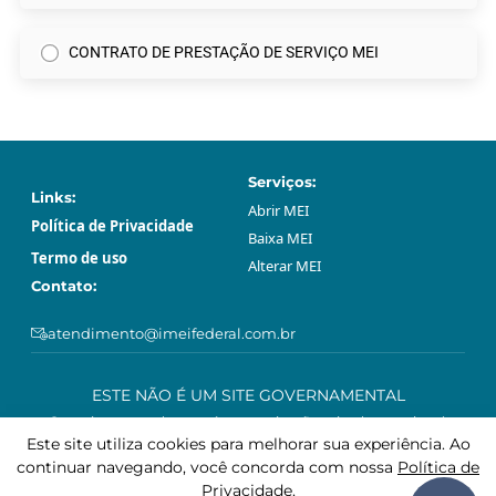
CONTRATO DE PRESTAÇÃO DE SERVIÇO MEI
Serviços:
Links:
Abrir МЕI
Política de Privacidade
Baixa МЕI
Termo de uso
Alterar МЕI
Contato:
atendimento@imeifederal.com.br
ESTE NÃO É UM SITE GOVERNAMENTAL
O serviço prestado através neste site são privado e opcional.
Podem ser feitos gratuitamente sem o acompanhamento profissional
Este site utiliza cookies para melhorar sua experiência. Ao
deste site, através da plataforma governamental gov.br.
continuar navegando, você concorda com nossa
Política de
Privacidade
.