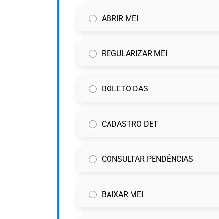
ABRIR MEI
REGULARIZAR MEI
BOLETO DAS
CADASTRO DET
CONSULTAR PENDÊNCIAS
BAIXAR MEI