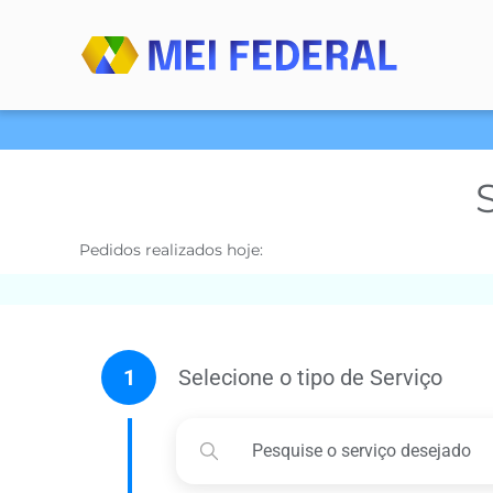
Pedidos realizados hoje:
1
Selecione o tipo de Serviço