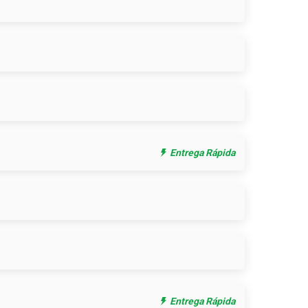
Entrega Rápida
Entrega Rápida