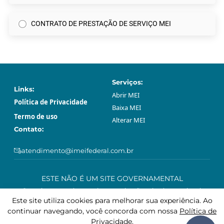
CONTRATO DE PRESTAÇÃO DE SERVIÇO MEI
Serviços:
Links:
Abrir МЕI
Política de Privacidade
Baixa МЕI
Termo de uso
Alterar МЕI
Contato:
atendimento@imeifederal.com.br
ESTE NÃO É UM SITE GOVERNAMENTAL
O serviço prestado através neste site são privado e opcional.
Podem ser feitos gratuitamente sem o acompanhamento profissional
Este site utiliza cookies para melhorar sua experiência. Ao
deste site, através da plataforma governamental gov.br.
continuar navegando, você concorda com nossa
Política de
Privacidade
.