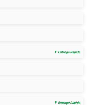
Entrega Rápida
Entrega Rápida