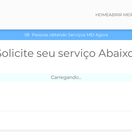
HOME
ABRIR MEI
58
Pessoas obtendo Serviços МЕI Agora
Solicite seu serviço Abaixo
Carregando...