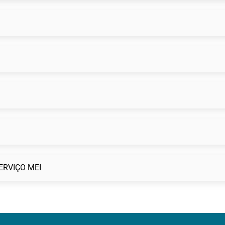
ERVIÇO MEI