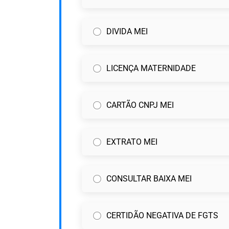
DIVIDA MEI
LICENÇA MATERNIDADE
CARTÃO CNPJ MEI
EXTRATO MEI
CONSULTAR BAIXA MEI
CERTIDÃO NEGATIVA DE FGTS