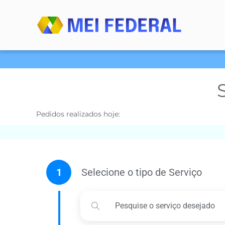
Pedidos realizados hoje:
1
Selecione o tipo de Serviço