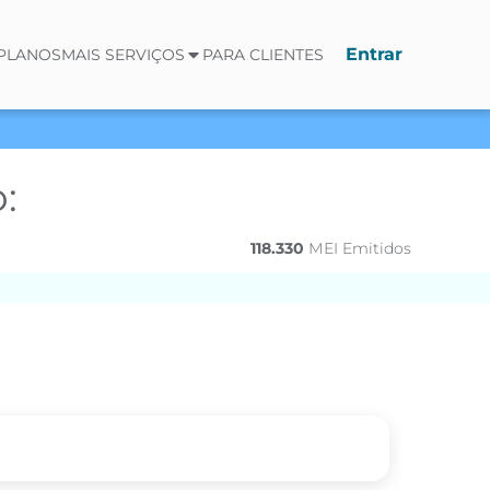
Entrar
PLANOS
MAIS SERVIÇOS
PARA CLIENTES
:
118.330
МЕI Emitidos