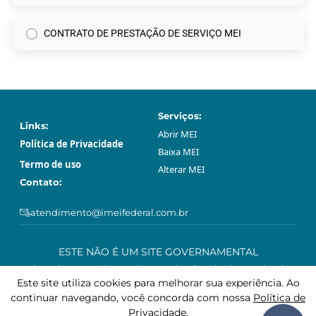
CONTRATO DE PRESTAÇÃO DE SERVIÇO MEI
Serviços:
Links:
Abrir МЕI
Política de Privacidade
Baixa МЕI
Termo de uso
Alterar МЕI
Contato:
atendimento@imeifederal.com.br
ESTE NÃO É UM SITE GOVERNAMENTAL
O serviço prestado através neste site são privado e opcional.
Podem ser feitos gratuitamente sem o acompanhamento profissional
Este site utiliza cookies para melhorar sua experiência. Ao
deste site, através da plataforma governamental gov.br.
continuar navegando, você concorda com nossa
Política de
Privacidade
.