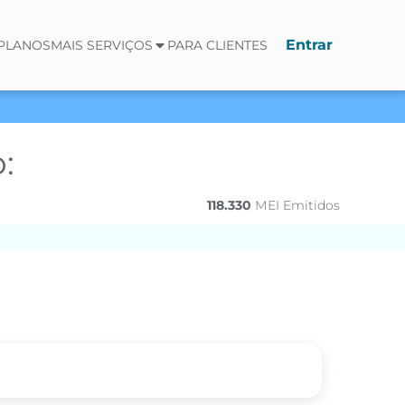
Entrar
PLANOS
MAIS SERVIÇOS
PARA CLIENTES
:
118.330
МЕI Emitidos