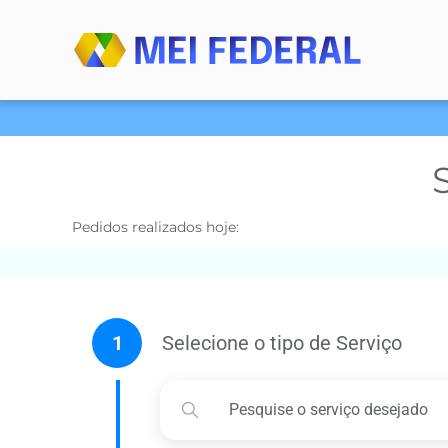
Pedidos realizados hoje:
1
Selecione o tipo de Serviço