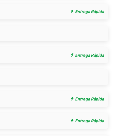
Entrega Rápida
Entrega Rápida
Entrega Rápida
Entrega Rápida